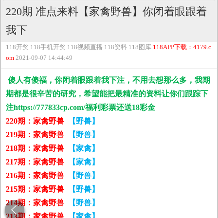
220期 准点来料【家禽野兽】你闭着眼跟着
我下
118开奖 118手机开奖 118视频直播 118资料 118图库
118APP下载：4179.c
om
2021-09-07 14:44:49
傻人有傻福，你闭着眼跟着我下注，不用去想那么多，我期
期都是很辛苦的研究，希望能把最精准的资料让你们跟踪下
注
https://777833cp.com/福利彩票还送18彩金
220期：家禽野兽
【野兽】
219期：家禽野兽
【野兽】
218期：家禽野兽
【家禽】
217期：家禽野兽
【家禽】
216期：家禽野兽
【野兽】
215期：家禽野兽
【野兽】
214期：家禽野兽
【野兽】
213期：家禽野兽
【家禽】